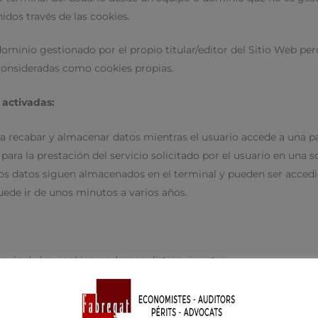
idos través de las cookies.
ominio gestionado por el propio titular/editor del Sitio Web per
consideradas como cookies propias.
activadas:
ra recabar y almacenar datos mientras el usuario accede a una 
ra la prestación del servicio solicitado por el usuario en una s
los datos siguen almacenados en el terminal y pueden ser accedi
uede ir de unos minutos a varios años.
ravés de las cookies, podemos distinguir entre:
a navegación a través de una página web, plataforma o aplicación
por ejemplo, controlar el tráfico y la comunicación de datos, iden