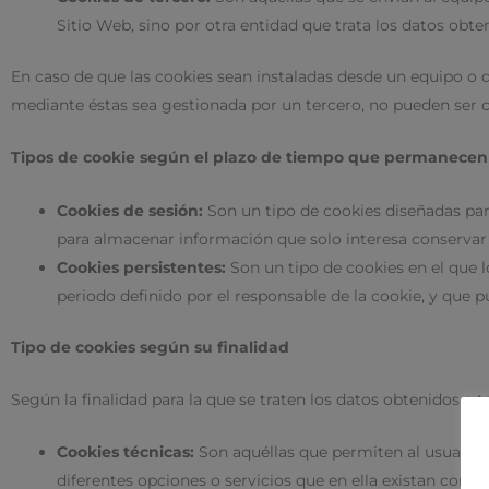
Sitio Web, sino por otra entidad que trata los datos obten
En caso de que las cookies sean instaladas desde un equipo o d
mediante éstas sea gestionada por un tercero, no pueden ser 
Tipos de cookie según el plazo de tiempo que permanecen 
Cookies de sesión:
Son un tipo de cookies diseñadas pa
para almacenar información que solo interesa conservar pa
Cookies persistentes:
Son un tipo de cookies en el que 
periodo definido por el responsable de la cookie, y que p
Tipo de cookies según su finalidad
Según la finalidad para la que se traten los datos obtenidos a t
Cookies técnicas:
Son aquéllas que permiten al usuario l
diferentes opciones o servicios que en ella existan como, 