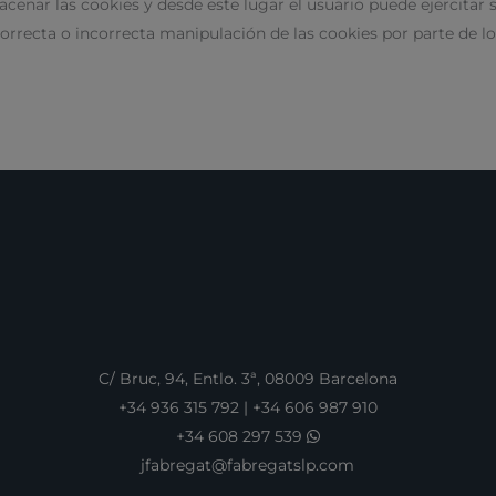
nar las cookies y desde este lugar el usuario puede ejercitar 
 correcta o incorrecta manipulación de las cookies por parte de
C/ Bruc, 94, Entlo. 3ª, 08009 Barcelona
+34 936 315 792
|
+34 606 987 910
+34 608 297 539
jfabregat@fabregatslp.com