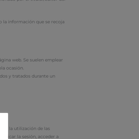
o la información que se recoja
página web. Se suelen emplear
ola ocasión.
dos y tratados durante un
 y la utilización de las
tificar la sesión, acceder a