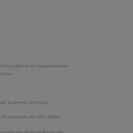
zación y obtener el consentimiento
terior.
gan, podemos distinguir:
titular/editor del Sitio Web y
onado por el titular/editor del