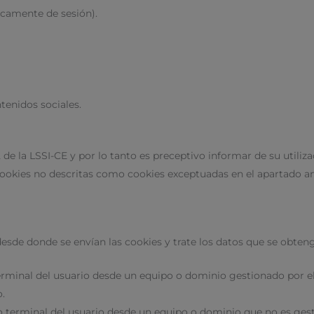
icamente de sesión).
enidos sociales.
.2 de la LSSI-CE y por lo tanto es preceptivo informar de su utili
 cookies no descritas como cookies exceptuadas en el apartado an
esde donde se envían las cookies y trate los datos que se obten
erminal del usuario desde un equipo o dominio gestionado por el 
o.
o terminal del usuario desde un equipo o dominio que no es gesti