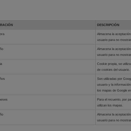
RACIÓN
DESCRIPCIÓN
ora
Almacena la aceptación 
usuario para no mostra
año
Almacena la aceptación 
usuario para no mostra
ia
Cookie propia, se utili
de cookies del usuario.
años
Son utilizadas por Goog
usuario y la información
los mapas de Google en 
meses
Para el recuento, por p
utilizan los mapas.
año
Almacena la aceptación 
usuario para no mostra