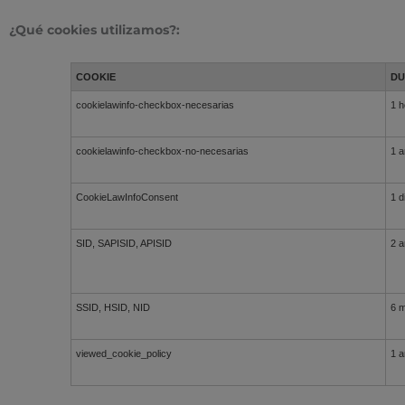
¿Qué cookies utilizamos?:
COOKIE
DU
cookielawinfo-checkbox-necesarias
1 h
cookielawinfo-checkbox-no-necesarias
1 
CookieLawInfoConsent
1 d
SID, SAPISID, APISID
2 
SSID, HSID, NID
6 
viewed_cookie_policy
1 