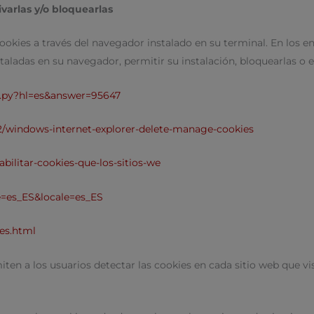
varlas y/o bloquearlas
okies a través del navegador instalado en su terminal. En los e
taladas en su navegador, permitir su instalación, bloquearlas o e
r.py?hl=es&answer=95647
42/windows-internet-explorer-delete-manage-cookies
abilitar-cookies-que-los-sitios-we
e=es_ES&locale=es_ES
ies.html
iten a los usuarios detectar las cookies en cada sitio web que vi