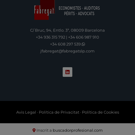
C/ Bruc, 94, Entlo. 3ª, 08009 Barcelona
+34 936 315 792
|
+34 606 987 910
+34 608 297 539
jfabregat@fabregatslp.com
L
i
n
k
e
d
i
n
Avis Legal
·
Política de Privacitat
·
Política de Cookies
Inscrit a
buscadorprofesional.com