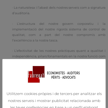
· La naturalesa i l’abast dels nostres serveis com a signatura
d’auditoria.
· L’estructura del nostre govern corporatiu i la
implementació del nostre rigorós sistema de control de
qualitat, com a part del nostre compromís amb
l’excel·lència a la nostra tasca.
· L’efectivitat de les nostres pràctiques quant a qualitat i
independència, pilars fonamentals en la nostra funció com
a auditors.
Aquest informe ha estat dissenyat per ajudar a comprendre
millor qui som i com desenvolupem la nostra feina amb total
transparència.
Utilitzem cookies pròpies i de tercers per analitzar els
Veure informes:
nostres serveis i mostrar publicitat relacionada amb
Informe de transparencia 2025
les teves preferències en base a un perfil elaborat