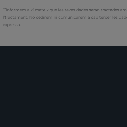
T’informem així mateix que les teves dades seran tractades amb 
l’tractament. No cedirem ni comunicarem a cap tercer les dades
expressa.