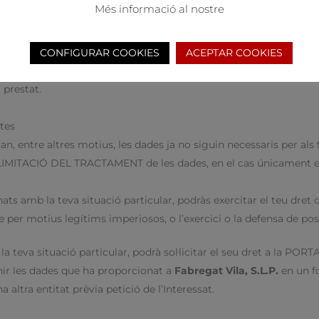
Més informació al nostre
ls, tens tot el dret a obtenir confirmació sobre si a
Fabregat Vi
r els drets que la normativa en matèria de protecció de dades et 
CONFIGURAR COOKIES
ACEPTAR COOKIES
prestat.
ctes
n, entre altres motius, les dades ja no siguin necessaris per als f
a LIMITACIÓ DEL TRACTAMENT de les dades, en el cas únicament el
ts amb la teva situació particular, podràs exercitar el teu dre
e per motius legítims imperiosos, o l’exercici o la defensa de po
teva situació particular, podrà sol·licitar el seu dret a la PORTA
nir les dades que ha proporcionat a
Fabregat Vila, S.L.P.
en un f
ltra entitat prèvia petició de l’Interessat.