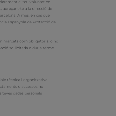
 clarament el teu voluntat en
, adreçant-te a la direcció de
Barcelona. A més, en cas que
ència Espanyola de Protecció de
xen marcats com obligatoris, o ho
ació sol·licitada o dur a terme
ole tècnica i organitzativa
tractaments o accessos no
es teves dades personals