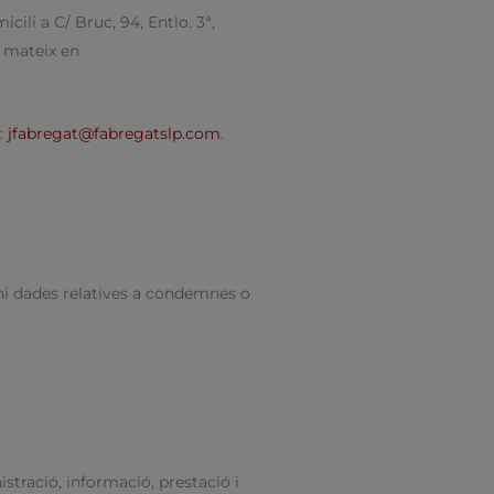
cili a C/ Bruc, 94, Entlo. 3ª,
l mateix en
c:
jfabregat@fabregatslp.com
.
 ni dades relatives a condemnes o
istració, informació, prestació i