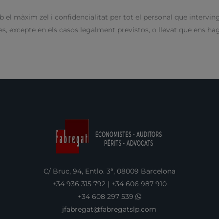
el màxim zel i confidencialitat per tot el personal que interving
, excepte en els casos legalment previstos, o llevat que ens ha
C/ Bruc, 94, Entlo. 3ª, 08009 Barcelona
+34 936 315 792
|
+34 606 987 910
+34 608 297 539
jfabregat@fabregatslp.com