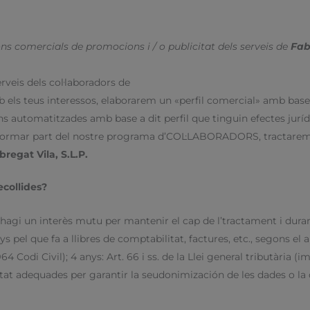
ns comercials de promocions i / o publicitat dels serveis de
Fab
veis dels col·laboradors de
mb els teus interessos, elaborarem un «perfil comercial» amb bas
ons automatitzades amb base a dit perfil que tinguin efectes juríd
itar formar part del nostre programa d’COL·LABORADORS, tractarem
bregat Vila, S.L.P.
ecollides?
agi un interès mutu per mantenir el cap de l’tractament i duran
nys pel que fa a llibres de comptabilitat, factures, etc., segons el
4 Codi Civil); 4 anys: Art. 66 i ss. de la Llei general tributària (i
tat adequades per garantir la seudonimización de les dades o la 