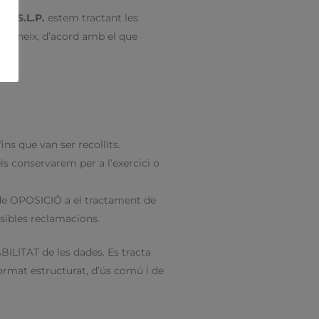
la, S.L.P.
estem tractant les
reconeix, d’acord amb el que
ins que van ser recollits.
s conservarem per a l’exercici o
t de OPOSICIÓ a el tractament de
ssibles reclamacions.
BILITAT de les dades. Es tracta
ormat estructurat, d’ús comú i de