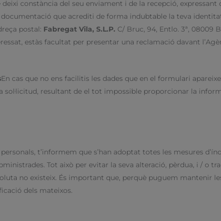
e deixi constància del seu enviament i de la recepció, expressant
a documentació que acrediti de forma indubtable la teva identitat
dreça postal:
Fabregat Vila, S.L.P.
C/ Bruc, 94, Entlo. 3ª, 08009 
teressat, estàs facultat per presentar una reclamació davant l’Ag
s
En cas que no ens facilitis les dades que en el formulari aparei
ol·licitud, resultant de el tot impossible proporcionar la inform
 personals, t’informem que s’han adoptat totes les mesures d’índ
ministrades. Tot això per evitar la seva alteració, pèrdua, i / o 
absoluta no existeix. És important que, perquè puguem mantenir l
icació dels mateixos.