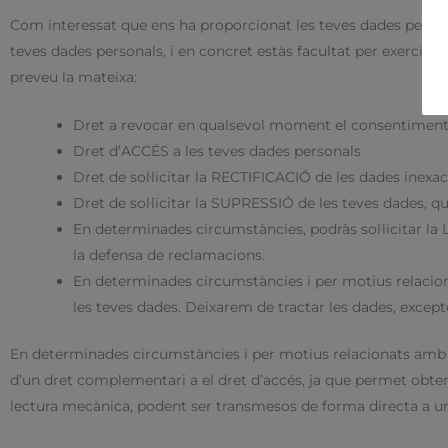
Com interessat que ens ha proporcionat les teves dades persona
teves dades personals, i en concret estàs facultat per exercita
preveu la mateixa:
Dret a revocar en qualsevol moment el consentiment 
Dret d’ACCÉS a les teves dades personals
Dret de sol·licitar la RECTIFICACIÓ de les dades inexa
Dret de sol·licitar la SUPRESSIÓ de les teves dades, qua
En determinades circumstàncies, podràs sol·licitar l
la defensa de reclamacions.
En determinades circumstàncies i per motius relaciona
les teves dades. Deixarem de tractar les dades, except
En determinades circumstàncies i per motius relacionats amb la 
d’un dret complementari a el dret d’accés, ja que permet obte
lectura mecànica, podent ser transmesos de forma directa a una a