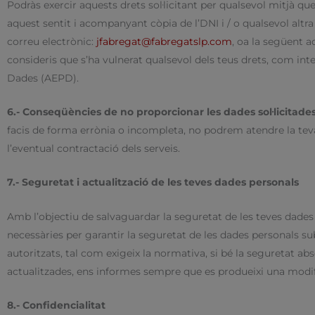
Podràs exercir aquests drets sol·licitant per qualsevol mitjà qu
aquest sentit i acompanyant còpia de l’DNI i / o qualsevol altr
correu electrònic:
jfabregat@fabregatslp.com
, oa la següent a
consideris que s’ha vulnerat qualsevol dels teus drets, com in
Dades (AEPD).
6.- Conseqüències de no proporcionar les dades sol·licitade
facis de forma errònia o incompleta, no podrem atendre la teva s
l’eventual contractació dels serveis.
7.- Seguretat i actualització de les teves dades personals
Amb l’objectiu de salvaguardar la seguretat de les teves dades
necessàries per garantir la seguretat de les dades personals sub
autoritzats, tal com exigeix la normativa, si bé la seguretat 
actualitzades, ens informes sempre que es produeixi una modif
8.- Confidencialitat