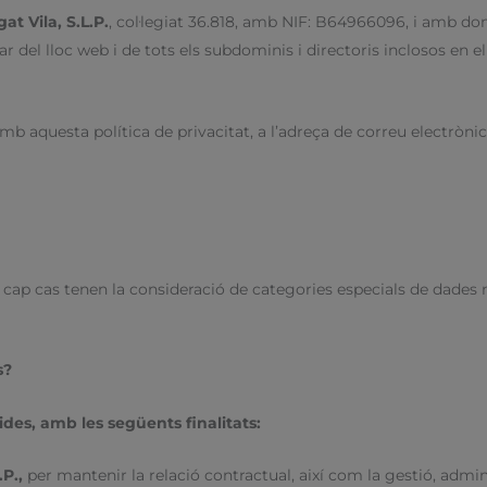
at Vila, S.L.P.
, col·legiat 36.818, amb NIF: B64966096, i amb domi
ular del lloc web i de tots els subdominis i directoris inclosos en e
mb aquesta política de privacitat, a l’adreça de correu electròni
n cap cas tenen la consideració de categories especials de dades
s?
ides, amb les següents finalitats:
.P.,
per mantenir la relació contractual, així com la gestió, admin