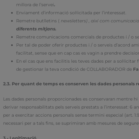
millora de l’servei
.
Enviament d’informació sol·licitada per l’interessat.
Remetre butlletins (
newsletters) , així com comunicacio
diferents mitjans.
Remetre comunicacions comercials de productes i / o ser
Per tal de poder oferir productes i / o serveis d’acord a
facilitat, sense que en cap cas es vagin a prendre decisi
En el cas que ens facilitis les teves dades per a sol·lic
de gestionar la teva condició de COL·LABORADOR de
Fa
2.3. Per quant de temps es conserven les dades personals r
Les dades personals proporcionades es conservaran mentre hi h
derivar responsabilitats pels serveis prestats a l’interessat: 6 a
per a exercitar accions personals sense termini especial (art. 1.96
necessari per a tals fins, se suprimiran amb mesures de segure
3.- Legitimació